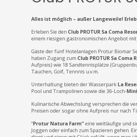
Alles ist möglich – außer Langeweile! Erle
Erleben Sie den
Club PROTUR Sa Coma Reso
einem riesigen gastronomischen Angebot mi
Gäste der fünf Hotelanlagen Protur Biomar Sen
haben Zugang zum
Club
PROTUR Sa Coma R
Aufpreis) wie 18 Sandtennisplätze (Gruppenb
Tauchen, Golf, Tennnis u.v.m.
Unterhaltung bieten der Wasserpark
La Rese
Pool und Trampolinen sowie die 36-Loch-
Min
Kulinarische Abwechslung versprechen die v
Preisen oder sogar ohne Aufpreis nur nach T
“
Protur Natura Farm”
eine weitläufige und 
Joggen oder einfach zum Spazieren gehen. Ei
dient und einen mit Glück erfüllt, wenn man üb