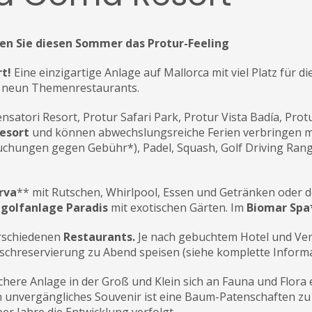
ben Sie diesen Sommer das Protur-Feeling
rt!
Eine einzigartige Anlage auf Mallorca mit viel Platz für 
t neun Themenrestaurants.
satori Resort, Protur Safari Park, Protur Vista Badía, Pro
esort
und können abwechslungsreiche Ferien verbringen mi
uchungen gegen Gebühr*), Padel, Squash, Golf Driving Rang
rva
** mit Rutschen, Whirlpool, Essen und Getränken oder d
igolfanlage Paradis
mit exotischen Gärten. Im
Biomar Spa
erschiedenen
Restaurants.
Je nach gebuchtem Hotel und Ver
ischreservierung zu Abend speisen (siehe komplette Inform
sichere Anlage in der Groß und Klein sich an Fauna und Flo
n unvergängliches Souvenir ist eine Baum-Patenschaften z
er Jahre die Entwicklung verfolgt.