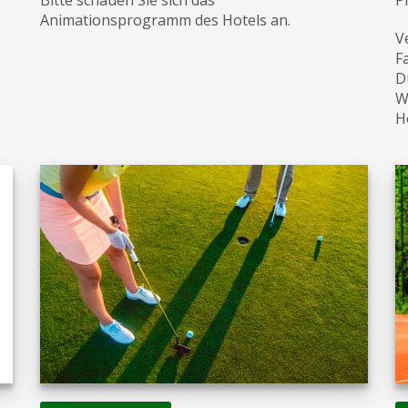
Animationsprogramm des Hotels an.
V
F
D
W
H